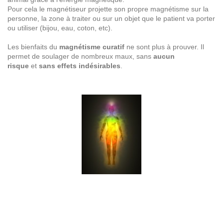
Pour cela le magnétiseur projette son propre magnétisme sur la
personne, la zone à traiter ou sur un objet que le patient va porter
ou utiliser (bijou, eau, coton, etc).
Les bienfaits du
magnétisme curatif
ne sont plus à prouver. Il
permet de soulager de nombreux maux, sans
aucun
risque
et
sans effets indésirables
.
magnétiseur-guérisseur, barreur de feu, rééquilibrage des
énergies, recherche magnétiseur, magnétisme curatif, bien-être,
don, santé, magnétiseur-guérisseur, recherche guérisseur,
barreur de feu, rééquilibrage des énergies , magnétisme curatif,
bien-être, don, santé, magnétiseur-guérisseur, barreur de feu,