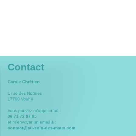
rééquilibrage des énergies
magnétiseur-guérisseur, barreur de feu, rééquilibrage des
énergies
magnétiseur Surgères, magnétiseur Charente, magnétiseur Niort,
magnétiseur 79, magnétiseur La Rochelle, magnétiseur Deux-
sèvres, magnétiseur 17, magnétiseur 17700, magnétiseur Saint
Jean d'Angély, magnétiseur cancer, magnétiseur acné,
magnétiseur douleur, magnétiseur psoriasis, magnétiseur dos
Contact
Carole Chrétien
1 rue des Nonnes
17700 Vouhé
Vous pouvez m'appeler au :
06 71 72 97 85
et m'envoyer un email à :
contact@au-soin-des-maux.com