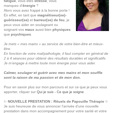
fatigue
, vous êtes
stressé
, vous
manquez d'
énergie
?
Alors vous avez frappé à la bonne porte !
En effet, en tant que
magnétiseur(se)-
guérisseur(se)
et
barreur(se) de feu
, je
peux vous aider en soulageant ou
soignant vos
maux
aussi bien
physiques
que
psychiques
.
Je mets « mes mains » au service de votre bien-être et mieux-
être.
En fonction de votre mal/pathologie, il faut compter en général de
2 à 4 séances pour obtenir des résultats durables et significatifs.
Je m’engage à mettre toute mon énergie pour vous aider.
Calmer, soulager et guérir avec mes mains et mon souffle
sont la raison de ma passion et de mon don.
Pour en savoir plus sur mon parcours et sur ce que je peux vous
apporter, cliquer sur
Qui je suis - Ce que je soigne
.
✨
NOUVELLE PRESTATION : Rituels de Papouille Thérapie
✨
Je suis heureuse de vous annoncer l'arrivée d'une nouvelle
prestation dans mon accompagnement pour votre santé et votre