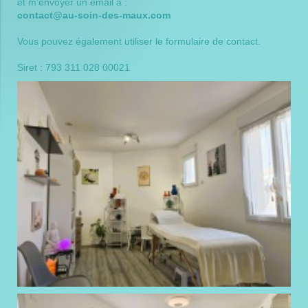
et m'envoyer un email à :
contact@au-soin-des-maux.com
Vous pouvez également utiliser le
formulaire de contact
.
Siret : 793 311 028 00021