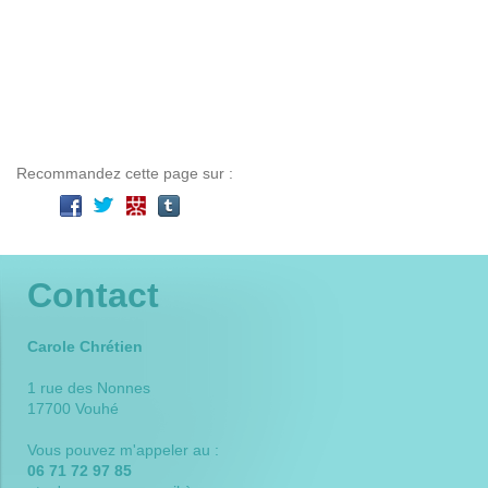
énergies
magnétiseur Surgères, magnétiseur Charente-Maritime,
magnétiseur Niort, magnétiseur 79, magnétiseur La Rochelle,
magnétiseur Deux-sèvres, magnétiseur 17, magnétiseur 17700,
magnétiseur Saint Jean d'Angély, magnétiseur cancer,
magnétiseur acné, magnétiseur douleur, magnétiseur psoriasis,
magnétiseur dos
Recommandez cette page sur :
Contact
Carole Chrétien
1 rue des Nonnes
17700 Vouhé
Vous pouvez m'appeler au :
06 71 72 97 85